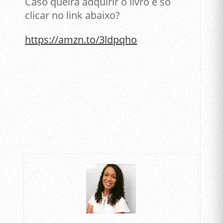
Caso queira adquirir o livro é só
clicar no link abaixo?
https://amzn.to/3ldpqho