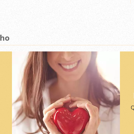
lho
Q