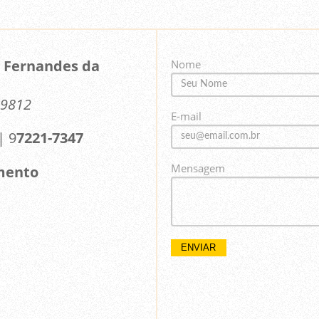
 Fernandes da
Nome
39812
E-mail
| 9
7221-7347
Mensagem
mento